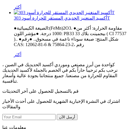
أكثر
أكسيد المنغنيز الحديدي المستقر للحرارة أسود 303T
●الصيغة الكيميائية:(FeMn)2O3. ●مقاومة الحرارة: أكثر من
1000 درجة. ●مؤشر اللون: PB33 بيجمينت بلاك 33 ( CI 77537
).. ●شكل المنتج: صبغة سوداء ناعمة في مسحوق.. ●رقم
CAS: 12062-81-6 & 75864-23-2، رقم
أكثر
كواحدة من أبرز مصنعي وموردي أكسيد الحديديك في الصين ،
نرحب بكم ترحيباً حاراً بكم في الخصم بالجملة لأكسيد الحديديك
المقاوم للحرارة من مصنعنا. جميع منتجاتنا بجودة عالية وأسعار
تنافسية.
قم بالتسجيل للحصول على آخر التحديثات
اشترك في النشرة الإخبارية الشهرية للحصول على أحدث الأخبار
والمقالات
أرسل الآن
معلومات عنا