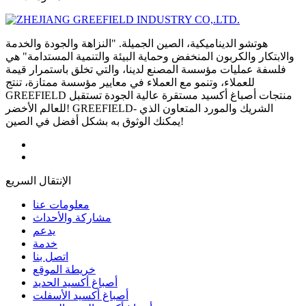
هوتشو الديناميكية، الصين الجميلة. "النزاهة والجودة والخدمة
والابتكار والكربون المنخفض وحماية البيئة والتنمية المستدامة" هي
فلسفة عمليات مؤسسة المصنع لدينا، والتي تخلق باستمرار قيمة
للعملاء، وتنمو مع العملاء في معايير مؤسسة ممتازة، تنتج
GREEFIELD منتجات أصباغ أكسيد مستقرة عالية الجودة تستقبل
للعالم الأخضر! GREEFIELD- الشريك والمورد المتعاون الذي
يمكنك الوثوق به بشكل أفضل في الصين!
الإنتقال السريع
معلومات عنا
مشاركة والأحداث
يدعم
خدمة
اتصل بنا
خريطة الموقع
أصباغ أكسيد الحديد
أصباغ أكسيد الأسفلت