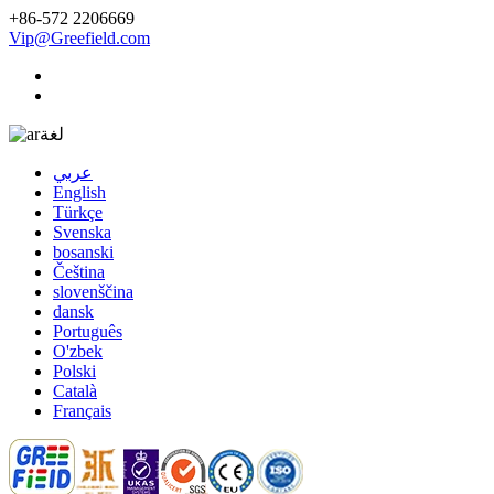
+86-572 2206669
Vip@Greefield.com
لغة
عربي
English
Türkçe
Svenska
bosanski
Čeština
slovenščina
dansk
Português
O'zbek
Polski
Català
Français