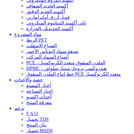
أكسيد الكروم الميكروني
أكسيد الحديد الشفاف
أكسيد الحديد الدقيق
فويل أزرق أولترامارين
ثاني أكسيد التيتانيوم الميكروني
أكسيد الحديديك بالحرارة
مواد المشروع
الربط PET
الصباغ الإسفلت
صبغة سماد البوتاس الأحمر
أصباغ السماد المركب
PCE ، الملدن المتفوق متعدد الكربوكسيل
HPMC ، هيدروكسي بروبيل ميثيل سلولوز
خط إنتاج الملدن المتفوق PCE متعدد الكربوكسيل
حصة والأحداث
أخبار المصنع
اخبار الصناعة
أحداث إكسبو
معرفة المنتج
يدعم
F A Q
تحميل TDS
بيان المنتج
تحميل MSDS