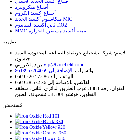
أصباغ أكسيد الحديد الحبيبي
أصباغ ميكرونيزد
أصباغ أكسيد الكروم
ميكاسيوم أكسيد الحديد MIO
ثاني أكسيد التيتانيوم TiO2
MMO صبغة أكسيد مستقرة للحرارة
اتصل بنا
الاسم: شركة تشجيانغ جريفيلد للصناعة المحدودة، السيد
جيسون
Vip@Greefield.com
بريد إلكتروني:
واتس اب:
بالإضافة إلى 8613957264669
الهاتف: زائد 86 572 220 6669
الفاكس: بالإضافة إلى 86 572 28 6669
العنوان: رقم 1388، غرب الطريق الدائري الثاني، منطقة
التطوير، هوتشو 313001، تشجيانغ، الصين.
مُستَحسَن